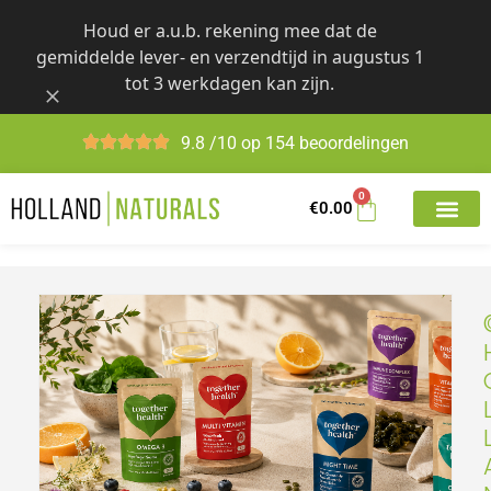
Skip
Houd er a.u.b. rekening mee dat de
to
gemiddelde lever- en verzendtijd in augustus 1
content
tot 3 werkdagen kan zijn.
9.8 /10 op 154 beoordelingen
0
€
0.00