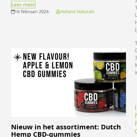
Lees meer
16 februari 2024
Holland Naturals
T
M
I
Nieuw in het assortiment: Dutch
Hemp CBD-gummies