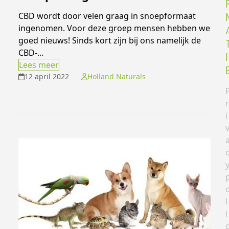
CBD wordt door velen graag in snoepformaat
ingenomen. Voor deze groep mensen hebben we
goed nieuws! Sinds kort zijn bij ons namelijk de
CBD-...
I
Lees meer
12 april 2022
Holland Naturals
r
i
l
i