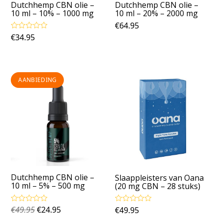
Dutchhemp CBN olie –
Dutchhemp CBN olie –
10 ml – 10% – 1000 mg
10 ml – 20% – 2000 mg
€
64.95
€
34.95
Gewaardeerd
4.83
uit 5
AANBIEDING
Dutchhemp CBN olie –
Slaappleisters van Oana
10 ml – 5% – 500 mg
(20 mg CBN – 28 stuks)
€
49.95
€
24.95
€
49.95
Gewaardeerd
Gewaardeerd
4.60
uit 5
4.67
uit 5