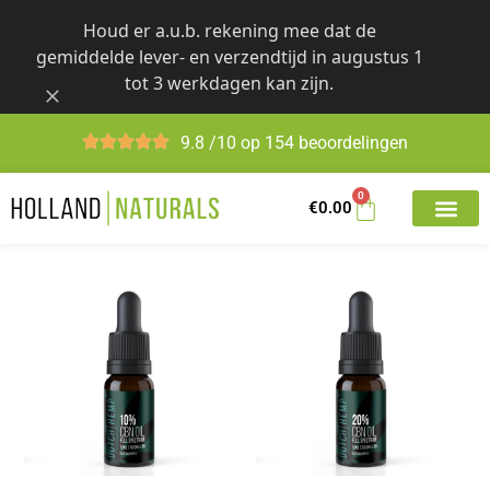
Skip
Houd er a.u.b. rekening mee dat de
to
gemiddelde lever- en verzendtijd in augustus 1
content
tot 3 werkdagen kan zijn.
9.8 /10 op 154 beoordelingen
0
€
0.00