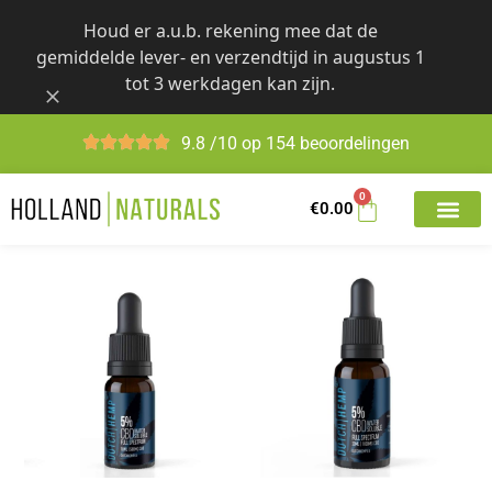
Skip
Houd er a.u.b. rekening mee dat de
to
gemiddelde lever- en verzendtijd in augustus 1
content
tot 3 werkdagen kan zijn.
9.8 /10 op 154 beoordelingen
0
€
0.00