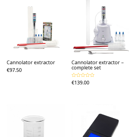
Cannolator extractor
Cannolator extractor –
complete set
€
97.50
€
139.00
Gewaardeerd
5.00
uit 5