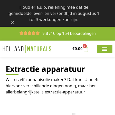
Skip
Houd er a.u.b. rekening mee dat de
to
gemiddelde lever- en verzendtijd in augustus 1
content
tot 3 werkdagen kan zijn.
9.8 /10 op 154 beoordelingen
0
€
0.00
Extractie apparatuur
Wilt u zelf cannabisolie maken? Dat kan. U heeft
hiervoor verschillende dingen nodig, maar het
allerbelangrijkste is extractie-apparatuur.