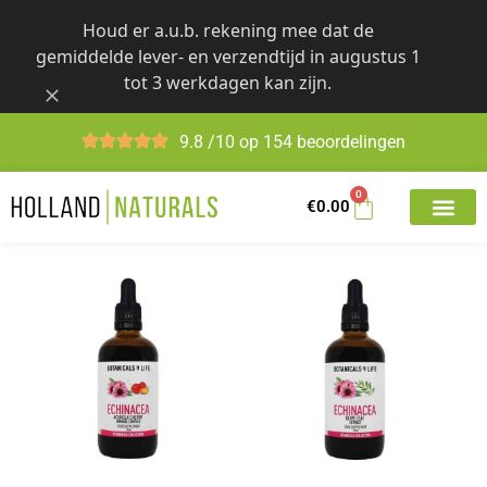
Skip
Houd er a.u.b. rekening mee dat de
to
gemiddelde lever- en verzendtijd in augustus 1
content
tot 3 werkdagen kan zijn.
9.8 /10 op 154 beoordelingen
0
€
0.00