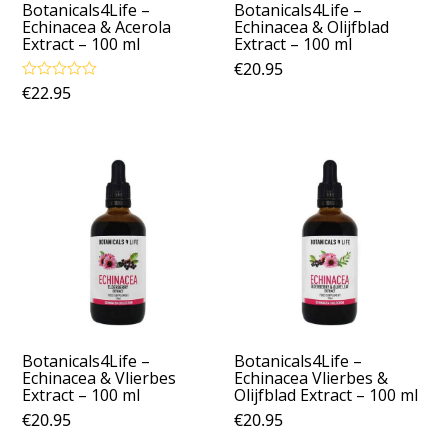
Botanicals4Life –
Botanicals4Life –
Echinacea & Acerola
Echinacea & Olijfblad
Extract – 100 ml
Extract – 100 ml
€
20.95
€
22.95
Gewaardeerd
5.00
uit 5
Botanicals4Life –
Botanicals4Life –
Echinacea & Vlierbes
Echinacea Vlierbes &
Extract – 100 ml
Olijfblad Extract – 100 ml
€
20.95
€
20.95