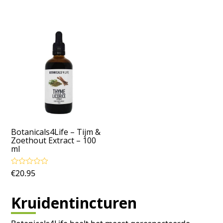
Botanicals4Life – Tijm &
Zoethout Extract – 100
ml
€
20.95
Gewaardeerd
5.00
uit 5
Kruidentincturen