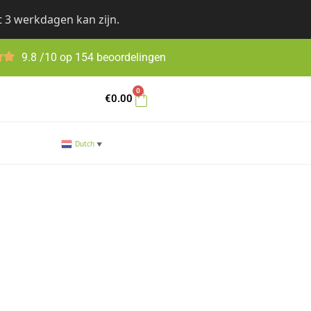
t 3 werkdagen kan zijn.
9.8 /10 op 154 beoordelingen
0
€
0.00
Dutch
▼