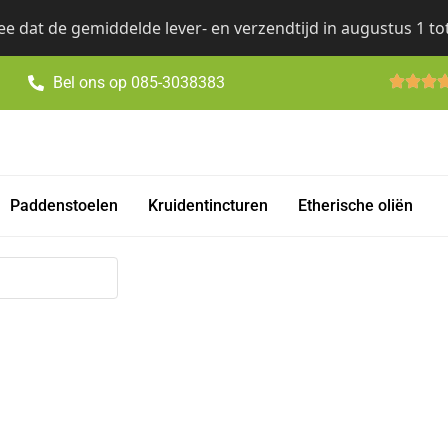
e dat de gemiddelde lever- en verzendtijd in augustus 1 to
Bel ons op 085-3038383
Paddenstoelen
Kruidentincturen
Etherische oliën