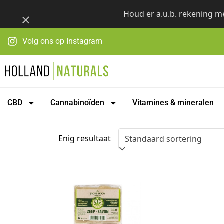
Skip
Houd er a.u.b. rekening me
to
content
Volg ons op Instagram
CBD
Cannabinoïden
Vitamines & mineralen
Enig resultaat