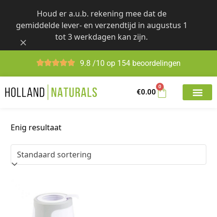
Skip
Houd er a.u.b. rekening mee dat de
to
gemiddelde lever- en verzendtijd in augustus 1
content
tot 3 werkdagen kan zijn.
9.8 /10 op 154 beoordelingen
0
€
0.00
Enig resultaat