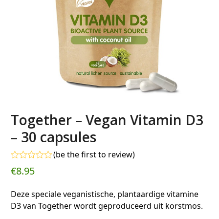
Together – Vegan Vitamin D3
– 30 capsules
(
be the first to review
)
Gewaardeerd
€
8.95
0
uit
5
Deze speciale veganistische, plantaardige vitamine
D3 van Together wordt geproduceerd uit korstmos.