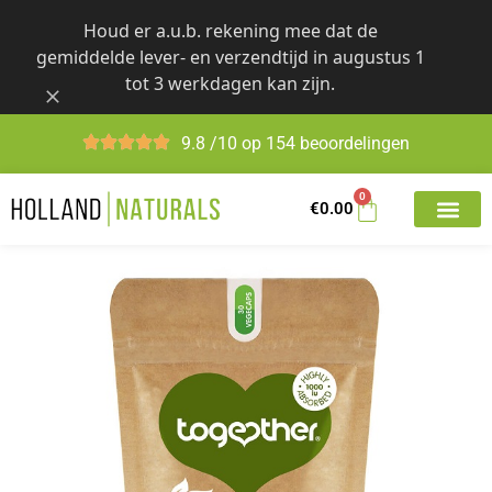
Skip
Houd er a.u.b. rekening mee dat de
to
gemiddelde lever- en verzendtijd in augustus 1
content
tot 3 werkdagen kan zijn.
9.8 /10 op 154 beoordelingen
0
€
0.00