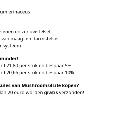
cium erinaceus
ersenen en zenuwstelsel
g van maag- en darmstelsel
nsysteem
 minder!
or €21,80 per stuk en bespaar 5%
or €20,66 per stuk en bespaar 10%
sules van Mushrooms4Life kopen?
 dan 20 euro worden
gratis
verzonden!