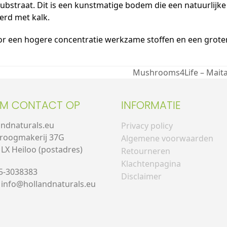
ubstraat. Dit is een kunstmatige bodem die een natuurlijke
erd met kalk.
r een hogere concentratie werkzame stoffen en een groter
Mushrooms4Life – Maitak
EM CONTACT OP
INFORMATIE
andnaturals.eu
Privacy policy
roogmakerij 37G
Algemene voorwaarden
 LX Heiloo (postadres)
Retourneren
Klachtenpagina
85-3038383
Disclaimer
: info@hollandnaturals.eu