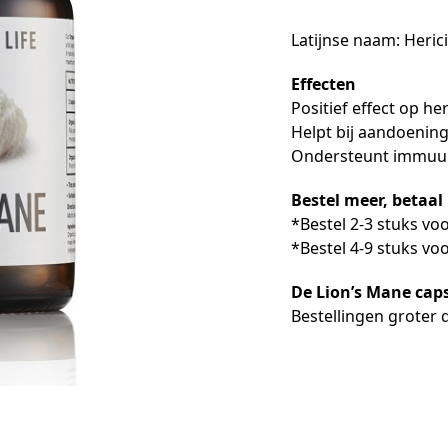
gebaseerd
op
Latijnse naam: Heri
klantbeoordeling
1
Effecten
Positief effect op h
Helpt bij aandoenin
Ondersteunt immuu
Bestel meer, betaal
*Bestel 2-3 stuks vo
*Bestel 4-9 stuks vo
De Lion’s Mane cap
Bestellingen groter