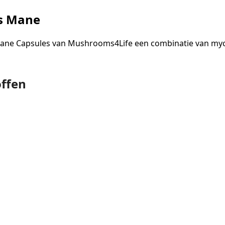
’s Mane
 Mane Capsules van Mushrooms4Life een combinatie van my
offen