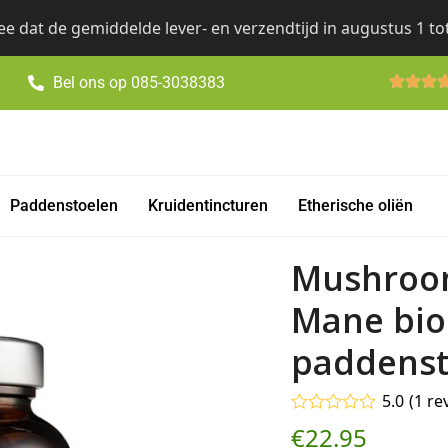
e dat de gemiddelde lever- en verzendtijd in augustus 1 to
Bel ons op 085-3038383
Paddenstoelen
Kruidentincturen
Etherische oliën
Mushroom
Mane bio
paddensto
5.0
(
1
re
Gewaardeerd
€
22.95
5.00
op 5