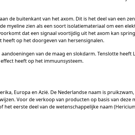
 aan de buitenkant van het axom. Dit is het deel van een z
e myeline zien als een soort isolatiemateriaal om een elekt
voorkomt dat een signaal voortijdig uit het axom kan sprin
ct heeft op het doorgeven van hersensignalen.
j aandoeningen van de maag en slokdarm. Tenslotte heeft 
 effect heeft op het immuunsysteem.
rika, Europa en Azië. De Nederlandse naam is pruikzwam, 
e wijzen. Voor de verkoop van producten op basis van deze
f het eerste deel van de wetenschappelijke naam (Hericium