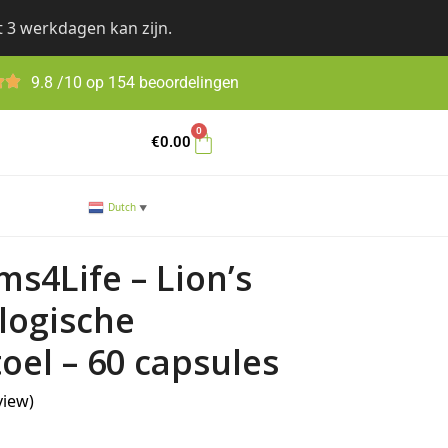
t 3 werkdagen kan zijn.
9.8 /10 op 154 beoordelingen
0
€
0.00
Dutch
▼
s4Life – Lion’s
logische
el – 60 capsules
view
)