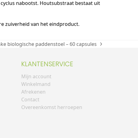
 cyclus nabootst. Houtsubstraat bestaat uit
e zuiverheid van het eindproduct.
e biologische paddenstoel – 60 capsules
KLANTENSERVICE
Mijn account
Winkelmand
Afrekenen
Contact
Overeenkomst herroepen