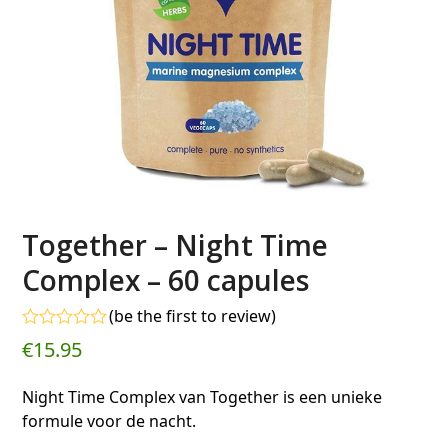
Together – Night Time
Complex – 60 capules
(
be the first to review
)
Gewaardeerd
€
15.95
0
uit
5
Night Time Complex van Together is een unieke
formule voor de nacht.