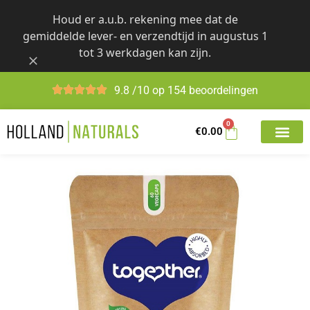
Skip
Houd er a.u.b. rekening mee dat de
to
gemiddelde lever- en verzendtijd in augustus 1
content
tot 3 werkdagen kan zijn.
9.8 /10 op 154 beoordelingen
0
€
0.00