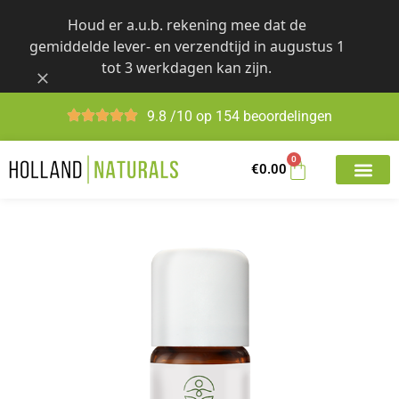
Skip
Houd er a.u.b. rekening mee dat de
to
gemiddelde lever- en verzendtijd in augustus 1
content
tot 3 werkdagen kan zijn.
9.8 /10 op 154 beoordelingen
0
€
0.00