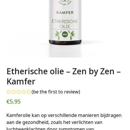
Etherische olie – Zen by Zen –
Kamfer
(
be the first to review
)
Gewaardeerd
€
5.95
0
uit
5
Kamferolie kan op verschillende manieren bijdragen
aan de gezondheid, zoals het verlichten van
luchtwegklachten door symptomen van