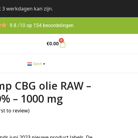
t 3 werkdagen kan zijn.
9.8 /10 op 154 beoordelingen
0
€
0.00
Dutch
▼
p CBG olie RAW –
0% – 1000 mg
rst to review
)
nds juni 2023 nieuwe product labels. De