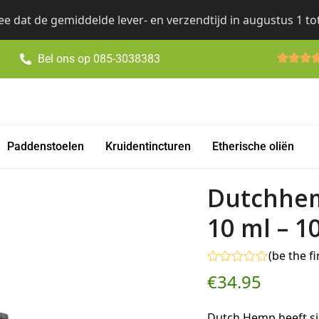
e dat de gemiddelde lever- en verzendtijd in augustus 1 to
Bel ons op 085-3038383
Paddenstoelen
Kruidentincturen
Etherische oliën
Dutchhem
10 ml – 1
(
be the fi
Gewaardeerd
€
34.95
0
uit
5
Dutch Hemp heeft si