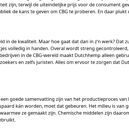
it zijn, terwijl de uiteindelijke prijs voor de consument ge
liek de kans te geven om CBG te proberen. En daar plukt u
 in de kwaliteit. Maar hoe gaat dat dan in z’n werk? Dat z
jes volledig in handen. Overal wordt streng gecontroleerd,
e bedrijven in de CBG-wereld maakt Dutchhemp alleen gebrui
oekers en zelfs juristen. Alles om ervoor te zorgen dat 
ou een goede samenvatting zijn van het productieproces v
gespaard kán worden, moet dat gebeuren. Het milieu is van
en waarmee ze gemaakt zijn. Chemische middelen zijn daarom 
bruikt.