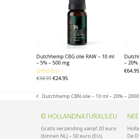
Dutchhemp CBG olie RAW – 10 ml
Dutch
– 5% – 500 mg
– 20%
€
64.9
€
34.95
€
24.95
Gewaardeerd
4.67
uit 5
Dutchhemp CBN olie – 10 ml – 20% – 200
© HOLLANDNATURALS.EU
NE
Gratis verzending vanaf 20 euro
Holl
(binnen NL) – 50 euro (EU).
De D