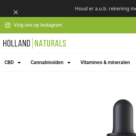
Skip
Houd er a.u.b. rekening me
to
content
Volg ons op Instagram
CBD
Cannabinoïden
Vitamines & mineralen