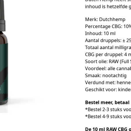
inhoud is hetzelfde 
Merk: Dutchhemp
Percentage CBG: 10
Inhoud: 10 ml
Aantal druppels: ± 2
Totaal aantal millig
CBG per druppel: 4 
Soort olie: RAW (Ful
Voordeel: alle cann
Smaak: nootachtig
Verdund met: henne
Geschikt voor: kind
Bestel meer, betaal
*Bestel 2-3 stuks vo
*Bestel 4-9 stuks vo
De 10 ml RAW CBG o