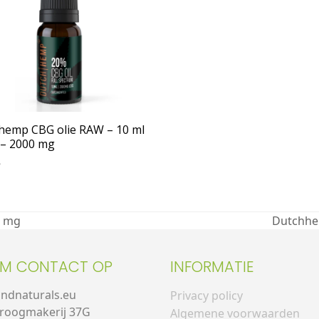
hemp CBG olie RAW – 10 ml
 – 2000 mg
5
0 mg
Dutchhem
EM CONTACT OP
INFORMATIE
andnaturals.eu
Privacy policy
roogmakerij 37G
Algemene voorwaarden