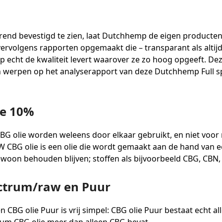
end bevestigd te zien, laat Dutchhemp de eigen producte
ervolgens rapporten opgemaakt die – transparant als altij
 echt de kwaliteit levert waarover ze zo hoog opgeeft. Deze
len werpen op het analyserapport van deze Dutchhemp Full
ie 10%
G olie worden weleens door elkaar gebruikt, en niet voor n
 CBG olie is een olie die wordt gemaakt aan de hand van e
ewoon behouden blijven; stoffen als bijvoorbeeld CBG, CBN,
pectrum/raw en Puur
 CBG olie Puur is vrij simpel: CBG olie Puur bestaat echt all