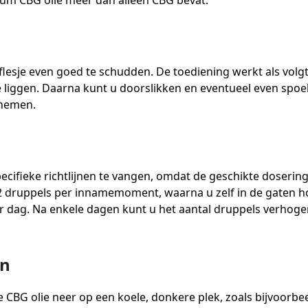
trum CBG olie meer dan alleen CBG bevat.
 flesje even goed te schudden. De toediening werkt als volg
e liggen. Daarna kunt u doorslikken en eventueel even spoe
e nemen.
 specifieke richtlijnen te vangen, omdat de geschikte doserin
 druppels per innamemoment, waarna u zelf in de gaten ho
dag. Na enkele dagen kunt u het aantal druppels verhogen
en
e CBG olie neer op een koele, donkere plek, zoals bijvoorb