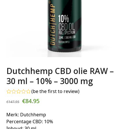
Dutchhemp CBD olie RAW –
30 ml – 10% – 3000 mg
(
be the first to review
)
Gewaardeerd
€
84.95
€
147.95
0
uit
5
Merk: Dutchhemp
Percentage CBD: 10%
Inhoud: 30 ml