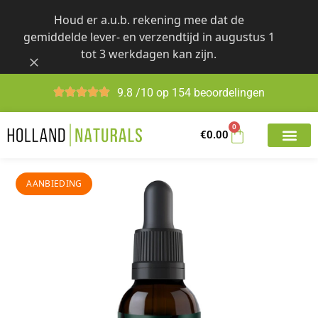
Skip
Houd er a.u.b. rekening mee dat de
to
gemiddelde lever- en verzendtijd in augustus 1
content
tot 3 werkdagen kan zijn.
9.8 /10 op 154 beoordelingen
0
€
0.00
AANBIEDING