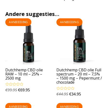
Andere suggesties…
AANBIEDING
AANBIEDING
Dutchhemp CBD olie
Dutchhemp CBD olie Full
RAW – 10 ml – 25% –
spectrum – 20 ml – 7,5%
2500 mg
– 1500 mg – Pepermunt /
chocolade
€
99.95
€
69.95
Gewaardeerd
5.00
uit 5
€
44.95
€
34.95
Gewaardeerd
5.00
uit 5
AANBIEDING
AANBIEDING