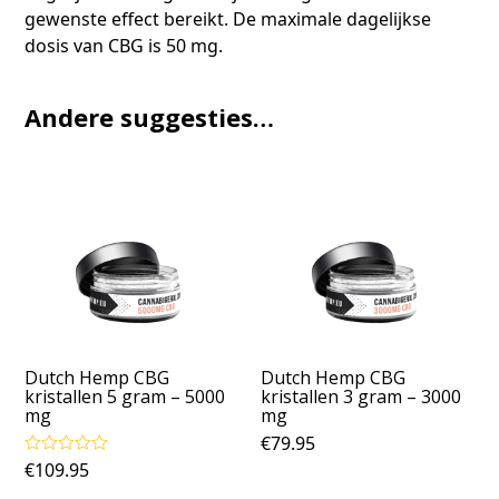
gewenste effect bereikt. De maximale dagelijkse
dosis van CBG is 50 mg.
Andere suggesties…
Dutch Hemp CBG
Dutch Hemp CBG
kristallen 5 gram – 5000
kristallen 3 gram – 3000
mg
mg
€
79.95
€
109.95
Gewaardeerd
5.00
uit 5