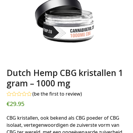
Dutch Hemp CBG kristallen 1
gram – 1000 mg
(
be the first to review
)
Gewaardeerd
€
29.95
0
uit
5
CBG kristallen, ook bekend als CBG poeder of CBG
isolaat, vertegenwoordigen de zuiverste vorm van
CBG ter wereld, met een ongeëvenaarde zuiverheid