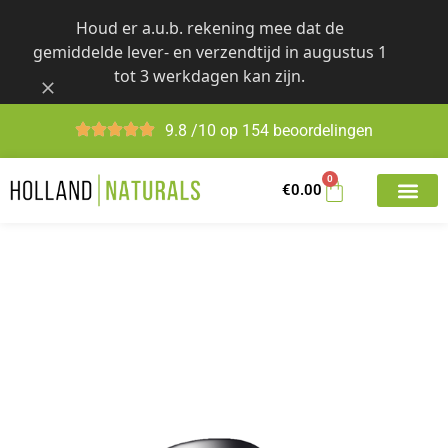
Skip
Houd er a.u.b. rekening mee dat de
to
gemiddelde lever- en verzendtijd in augustus 1
content
tot 3 werkdagen kan zijn.
9.8 /10 op 154 beoordelingen
0
€
0.00