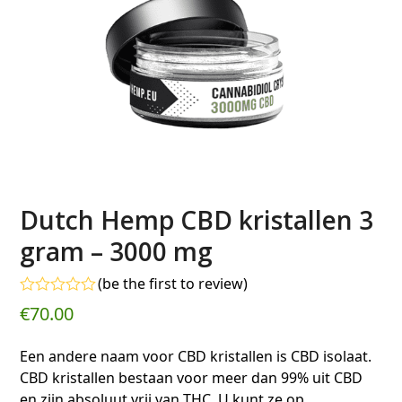
Dutch Hemp CBD kristallen 3
gram – 3000 mg
(
be the first to review
)
Gewaardeerd
€
70.00
0
uit
5
Een andere naam voor CBD kristallen is CBD isolaat.
CBD kristallen bestaan voor meer dan 99% uit CBD
en zijn absoluut vrij van THC. U kunt ze op