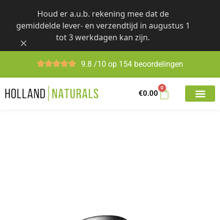
Skip
Houd er a.u.b. rekening mee dat de
to
gemiddelde lever- en verzendtijd in augustus 1
content
tot 3 werkdagen kan zijn.
9.8 /10 op 154 beoordelingen
0
€
0.00